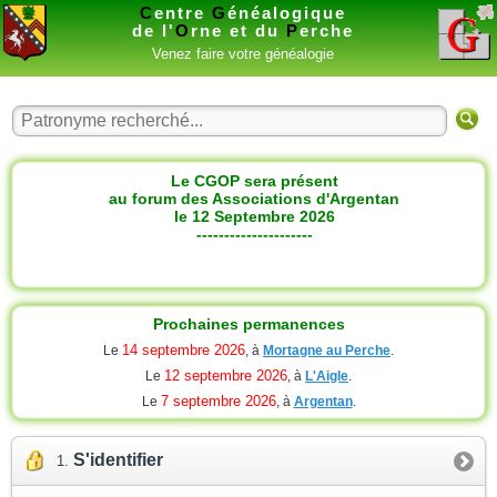
C
entre
G
énéalogique
de l'
O
rne et du
P
erche
Venez faire votre généalogie
Le CGOP sera présent
au forum des Associations d'Argentan
le 12 Septembre 2026
---------------------
Prochaines permanences
14 septembre 2026
Le
, à
Mortagne au Perche
.
12 septembre 2026
Le
, à
L'Aigle
.
7 septembre 2026
Le
, à
Argentan
.
S'identifier