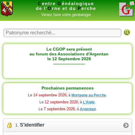
C
entre
G
énéalogique
de l'
O
rne et du
P
erche
Venez faire votre généalogie
Le CGOP sera présent
au forum des Associations d'Argentan
le 12 Septembre 2026
---------------------
Prochaines permanences
14 septembre 2026
Le
, à
Mortagne au Perche
.
12 septembre 2026
Le
, à
L'Aigle
.
7 septembre 2026
Le
, à
Argentan
.
S'identifier