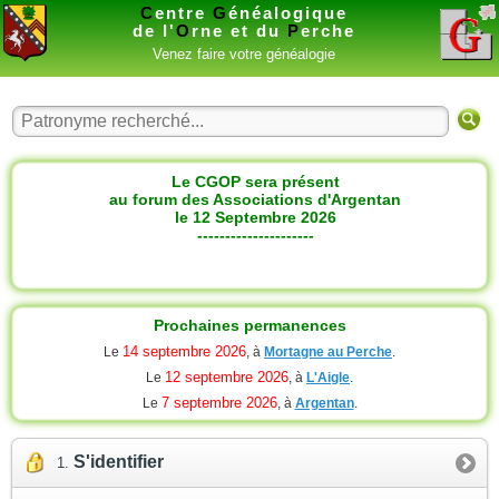
C
entre
G
énéalogique
de l'
O
rne et du
P
erche
Venez faire votre généalogie
Le CGOP sera présent
au forum des Associations d'Argentan
le 12 Septembre 2026
---------------------
Prochaines permanences
14 septembre 2026
Le
, à
Mortagne au Perche
.
12 septembre 2026
Le
, à
L'Aigle
.
7 septembre 2026
Le
, à
Argentan
.
S'identifier