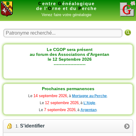
C
entre
G
énéalogique
de l'
O
rne et du
P
erche
Venez faire votre généalogie
Le CGOP sera présent
au forum des Associations d'Argentan
le 12 Septembre 2026
---------------------
Prochaines permanences
14 septembre 2026
Le
, à
Mortagne au Perche
.
12 septembre 2026
Le
, à
L'Aigle
.
7 septembre 2026
Le
, à
Argentan
.
S'identifier