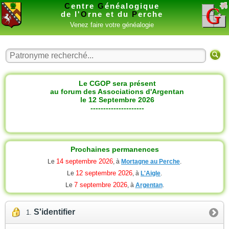
C
entre
G
énéalogique
de l'
O
rne et du
P
erche
Venez faire votre généalogie
Le CGOP sera présent
au forum des Associations d'Argentan
le 12 Septembre 2026
---------------------
Prochaines permanences
14 septembre 2026
Le
, à
Mortagne au Perche
.
12 septembre 2026
Le
, à
L'Aigle
.
7 septembre 2026
Le
, à
Argentan
.
S'identifier