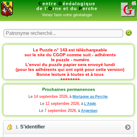
C
entre
G
énéalogique
de l'
O
rne et du
P
erche
Venez faire votre généalogie
Le Puzzle n° 143 est téléchargeable
sur le site du CGOP comme suit - adhérents
le puzzle - numéro
L'envoi du puzzle papier sera envoyé lundi
(pour les adhérents qui ont opté pour cette version)
Bonne lecture à toutes et à tous
++++++++
Prochaines permanences
14 septembre 2026
Le
, à
Mortagne au Perche
.
12 septembre 2026
Le
, à
L'Aigle
.
7 septembre 2026
Le
, à
Argentan
.
S'identifier