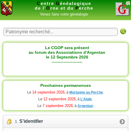
C
entre
G
énéalogique
de l'
O
rne et du
P
erche
Venez faire votre généalogie
Le CGOP sera présent
au forum des Associations d'Argentan
le 12 Septembre 2026
---------------------
Prochaines permanences
14 septembre 2026
Le
, à
Mortagne au Perche
.
12 septembre 2026
Le
, à
L'Aigle
.
7 septembre 2026
Le
, à
Argentan
.
S'identifier