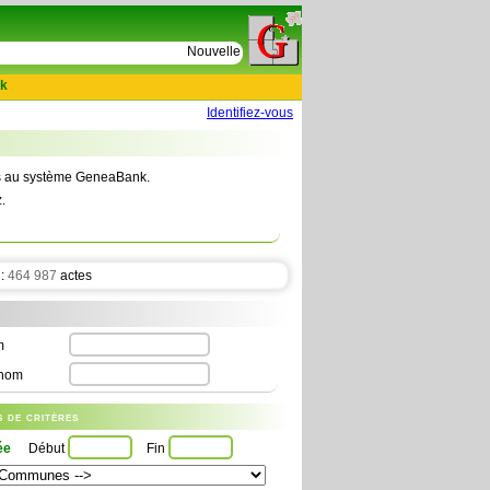
e
Nouvelles tables : 664 actes de D Le Cercueil 159
k
Identifiez-vous
tes au système GeneaBank.
.
 :
464 987
actes
m
nom
us de critères
ée
Début
Fin