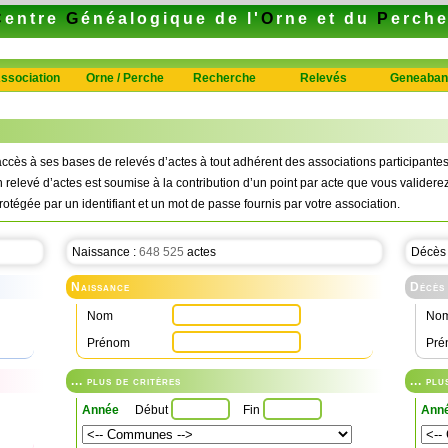
C
entre
G
énéalogique de l'
O
rne et du
P
erch
ssociation
Orne / Perche
Recherche
Relevés
Geneaban
ccès à ses bases de relevés d’actes à tout adhérent des associations participan
n relevé d’actes est soumise à la contribution d’un point par acte que vous validerez
rotégée par un identifiant et un mot de passe fournis par votre association.
Naissance :
648 525
actes
Décès
Naissance
Décès
Nom
No
Prénom
Pré
... plus de critères
... pl
Année
Début
Fin
Ann