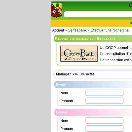
A
Accueil
> Geneabank > Effectuer une recherche
Relevés disponibles sur Geneabank
L
e CGOP permet l’a
L
a consultation d’u
L
a transaction est p
Mariage :
396 186
actes
Époux
Nom
Prénom
Épouse
Nom
Prénom