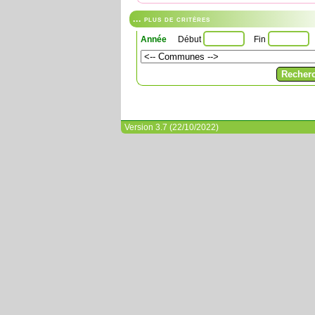
... plus de critères
Année
Début
Fin
Version 3.7 (22/10/2022)