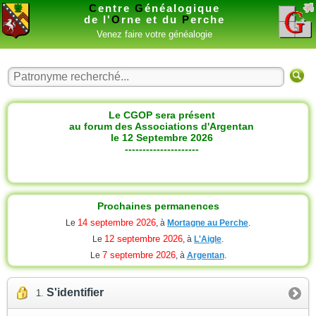
C
entre
G
énéalogique
de l'
O
rne et du
P
erche
Venez faire votre généalogie
Le CGOP sera présent
au forum des Associations d'Argentan
le 12 Septembre 2026
---------------------
Prochaines permanences
14 septembre 2026
Le
, à
Mortagne au Perche
.
12 septembre 2026
Le
, à
L'Aigle
.
7 septembre 2026
Le
, à
Argentan
.
S'identifier