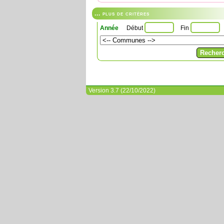
... plus de critères
Année
Début
Fin
Version 3.7 (22/10/2022)