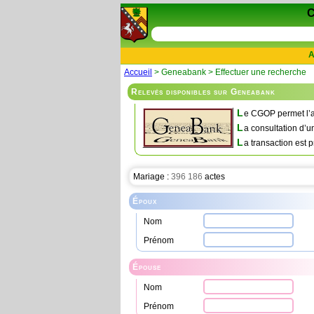
A
Accueil
> Geneabank > Effectuer une recherche
Relevés disponibles sur Geneabank
L
e CGOP permet l’a
L
a consultation d’u
L
a transaction est p
Mariage :
396 186
actes
Époux
Nom
Prénom
Épouse
Nom
Prénom