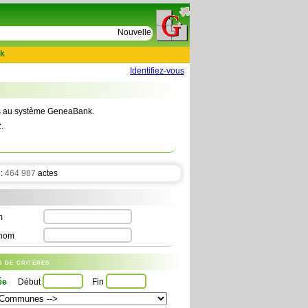
e
Nouvelles tables : 664 actes de D Le Cercueil 159
k
Identifiez-vous
tes au système GeneaBank.
.
 :
464 987
actes
m
nom
us de critères
ée
Début
Fin