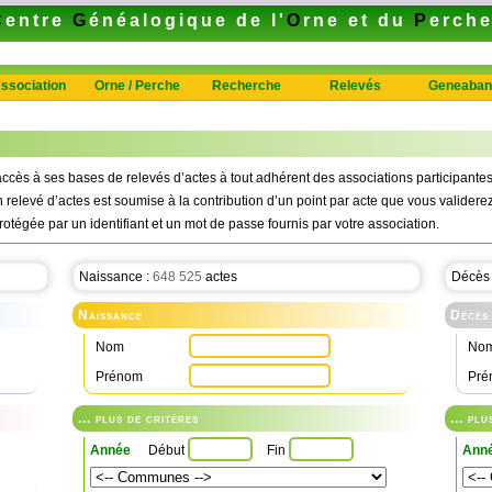
C
entre
G
énéalogique de l'
O
rne et du
P
erch
ssociation
Orne / Perche
Recherche
Relevés
Geneaban
ccès à ses bases de relevés d’actes à tout adhérent des associations participan
n relevé d’actes est soumise à la contribution d’un point par acte que vous validerez
rotégée par un identifiant et un mot de passe fournis par votre association.
Naissance :
648 525
actes
Décès
Naissance
Décès
Nom
No
Prénom
Pré
... plus de critères
... pl
Année
Début
Fin
Ann