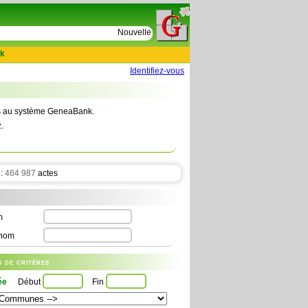
e
Nouvelles tables : 664 actes de D Le Cercueil 159
k
Identifiez-vous
tes au système GeneaBank.
.
 :
464 987
actes
m
nom
us de critères
ée
Début
Fin