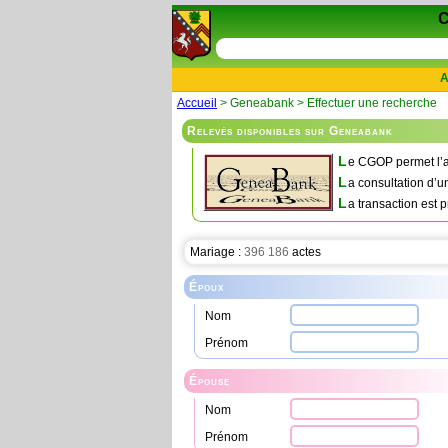
A
Accueil
> Geneabank > Effectuer une recherche
Relevés disponibles sur Geneabank
L
e CGOP permet l’a
L
a consultation d’u
L
a transaction est p
Mariage :
396 186
actes
Époux
Nom
Prénom
Épouse
Nom
Prénom