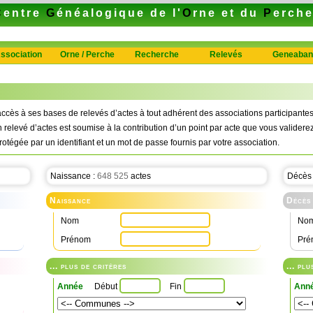
C
entre
G
énéalogique de l'
O
rne et du
P
erch
ssociation
Orne / Perche
Recherche
Relevés
Geneaban
ccès à ses bases de relevés d’actes à tout adhérent des associations participan
n relevé d’actes est soumise à la contribution d’un point par acte que vous validerez
rotégée par un identifiant et un mot de passe fournis par votre association.
Naissance :
648 525
actes
Décès
Naissance
Décès
Nom
No
Prénom
Pré
... plus de critères
... pl
Année
Début
Fin
Ann