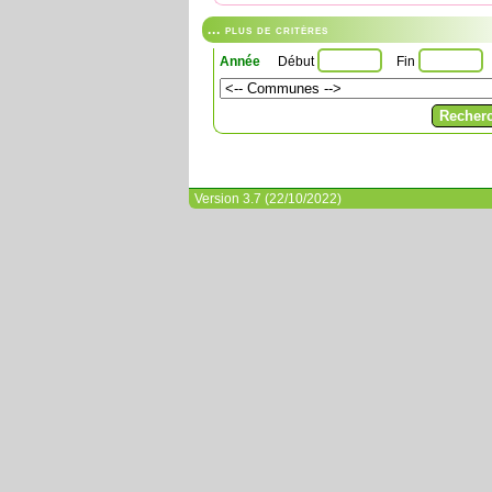
... plus de critères
Année
Début
Fin
Version 3.7 (22/10/2022)