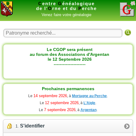
C
entre
G
énéalogique
de l'
O
rne et du
P
erche
Venez faire votre généalogie
Le CGOP sera présent
au forum des Associations d'Argentan
le 12 Septembre 2026
---------------------
Prochaines permanences
14 septembre 2026
Le
, à
Mortagne au Perche
.
12 septembre 2026
Le
, à
L'Aigle
.
7 septembre 2026
Le
, à
Argentan
.
S'identifier