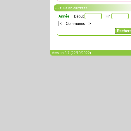
... plus de critères
Année
Début
Fin
Version 3.7 (22/10/2022)