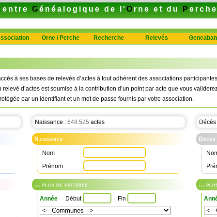
C
entre
G
énéalogique de l'
O
rne et du
P
erch
ssociation
Orne / Perche
Recherche
Relevés
Geneaban
ccès à ses bases de relevés d’actes à tout adhérent des associations participan
n relevé d’actes est soumise à la contribution d’un point par acte que vous validerez
rotégée par un identifiant et un mot de passe fournis par votre association.
Naissance :
648 525
actes
Décès
Naissance
Décès
Nom
No
Prénom
Pré
... plus de critères
... pl
Année
Début
Fin
Ann