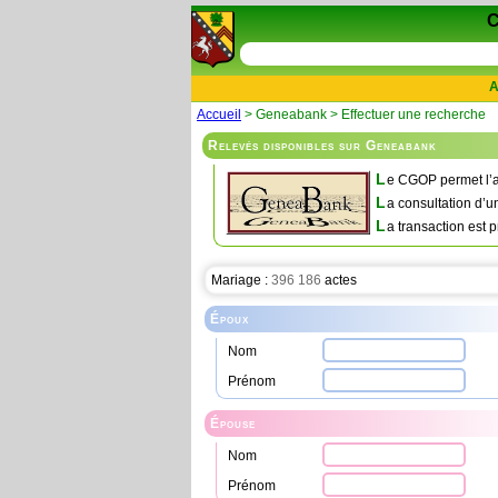
A
Accueil
> Geneabank > Effectuer une recherche
Relevés disponibles sur Geneabank
L
e CGOP permet l’a
L
a consultation d’u
L
a transaction est p
Mariage :
396 186
actes
Époux
Nom
Prénom
Épouse
Nom
Prénom