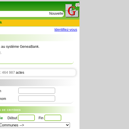
e
Nouvelles tables : 664 actes de D Le Cercueil 159
k
Identifiez-vous
tes au système GeneaBank.
.
 :
464 987
actes
m
nom
us de critères
ée
Début
Fin