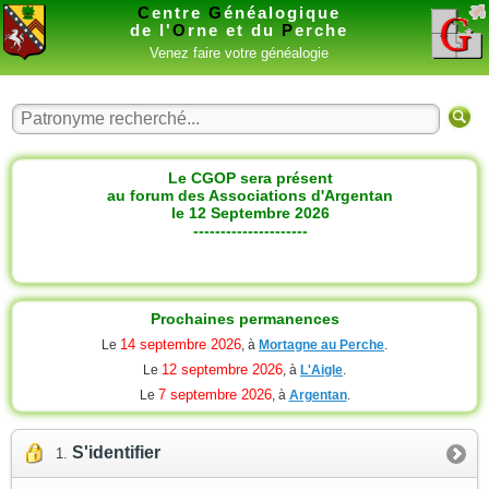
C
entre
G
énéalogique
de l'
O
rne et du
P
erche
Venez faire votre généalogie
Le CGOP sera présent
au forum des Associations d'Argentan
le 12 Septembre 2026
---------------------
Prochaines permanences
14 septembre 2026
Le
, à
Mortagne au Perche
.
12 septembre 2026
Le
, à
L'Aigle
.
7 septembre 2026
Le
, à
Argentan
.
S'identifier