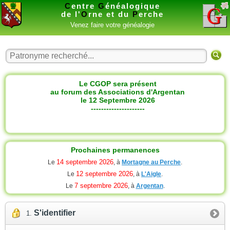
C
entre
G
énéalogique
de l'
O
rne et du
P
erche
Venez faire votre généalogie
Le CGOP sera présent
au forum des Associations d'Argentan
le 12 Septembre 2026
---------------------
Prochaines permanences
14 septembre 2026
Le
, à
Mortagne au Perche
.
12 septembre 2026
Le
, à
L'Aigle
.
7 septembre 2026
Le
, à
Argentan
.
S'identifier