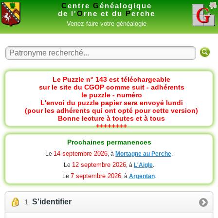
C
entre
G
énéalogique
de l'
O
rne et du
P
erche
Venez faire votre généalogie
Le Puzzle n° 143 est téléchargeable
sur le site du CGOP comme suit - adhérents
le puzzle - numéro
L'envoi du puzzle papier sera envoyé lundi
(pour les adhérents qui ont opté pour cette version)
Bonne lecture à toutes et à tous
++++++++
Prochaines permanences
14 septembre 2026
Le
, à
Mortagne au Perche
.
12 septembre 2026
Le
, à
L'Aigle
.
7 septembre 2026
Le
, à
Argentan
.
S'identifier