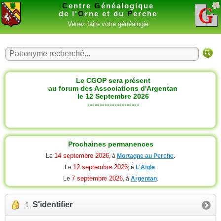
C
entre
G
énéalogique
de l'
O
rne et du
P
erche
Venez faire votre généalogie
Le CGOP sera présent
au forum des Associations d'Argentan
le 12 Septembre 2026
---------------------
Prochaines permanences
14 septembre 2026
Le
, à
Mortagne au Perche
.
12 septembre 2026
Le
, à
L'Aigle
.
7 septembre 2026
Le
, à
Argentan
.
S'identifier