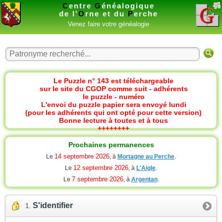
C
entre
G
énéalogique
de l'
O
rne et du
P
erche
Venez faire votre généalogie
Le Puzzle n° 143 est téléchargeable
sur le site du CGOP comme suit - adhérents
le puzzle - numéro
L'envoi du puzzle papier sera envoyé lundi
(pour les adhérents qui ont opté pour cette version)
Bonne lecture à toutes et à tous
++++++++
Prochaines permanences
14 septembre 2026
Le
, à
Mortagne au Perche
.
12 septembre 2026
Le
, à
L'Aigle
.
7 septembre 2026
Le
, à
Argentan
.
S'identifier