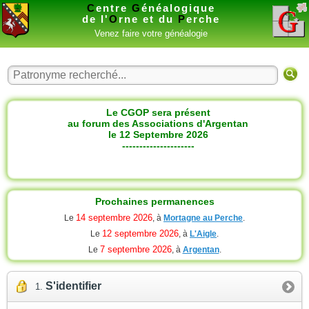
C
entre
G
énéalogique
de l'
O
rne et du
P
erche
Venez faire votre généalogie
Le CGOP sera présent
au forum des Associations d'Argentan
le 12 Septembre 2026
---------------------
Prochaines permanences
14 septembre 2026
Le
, à
Mortagne au Perche
.
12 septembre 2026
Le
, à
L'Aigle
.
7 septembre 2026
Le
, à
Argentan
.
S'identifier