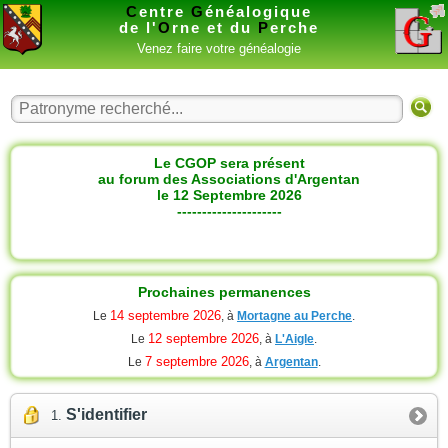
C
entre
G
énéalogique
de l'
O
rne et du
P
erche
Venez faire votre généalogie
Le CGOP sera présent
au forum des Associations d'Argentan
le 12 Septembre 2026
---------------------
Prochaines permanences
14 septembre 2026
Le
, à
Mortagne au Perche
.
12 septembre 2026
Le
, à
L'Aigle
.
7 septembre 2026
Le
, à
Argentan
.
S'identifier