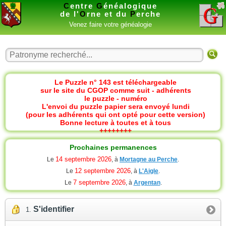
C
entre
G
énéalogique
de l'
O
rne et du
P
erche
Venez faire votre généalogie
Le Puzzle n° 143 est téléchargeable
sur le site du CGOP comme suit - adhérents
le puzzle - numéro
L'envoi du puzzle papier sera envoyé lundi
(pour les adhérents qui ont opté pour cette version)
Bonne lecture à toutes et à tous
++++++++
Prochaines permanences
14 septembre 2026
Le
, à
Mortagne au Perche
.
12 septembre 2026
Le
, à
L'Aigle
.
7 septembre 2026
Le
, à
Argentan
.
S'identifier