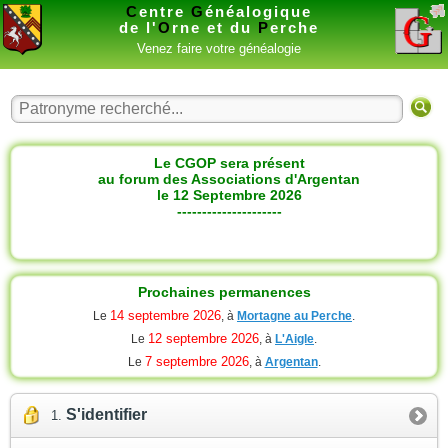
C
entre
G
énéalogique
de l'
O
rne et du
P
erche
Venez faire votre généalogie
Le CGOP sera présent
au forum des Associations d'Argentan
le 12 Septembre 2026
---------------------
Prochaines permanences
14 septembre 2026
Le
, à
Mortagne au Perche
.
12 septembre 2026
Le
, à
L'Aigle
.
7 septembre 2026
Le
, à
Argentan
.
S'identifier