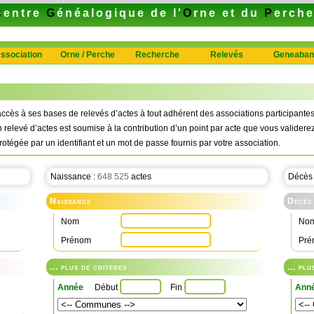
C
entre
G
énéalogique de l'
O
rne et du
P
erch
ssociation
Orne / Perche
Recherche
Relevés
Geneaban
ccès à ses bases de relevés d’actes à tout adhérent des associations participan
n relevé d’actes est soumise à la contribution d’un point par acte que vous validerez
rotégée par un identifiant et un mot de passe fournis par votre association.
Naissance :
648 525
actes
Décès
Naissance
Décès
Nom
No
Prénom
Pré
... plus de critères
... pl
Année
Début
Fin
Ann