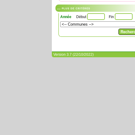
... plus de critères
Année
Début
Fin
Version 3.7 (22/10/2022)