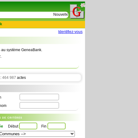
e
Nouvelles tables : 664 actes de D Le Cercueil 15
k
Identifiez-vous
tes au système GeneaBank.
.
 :
464 987
actes
m
nom
us de critères
ée
Début
Fin