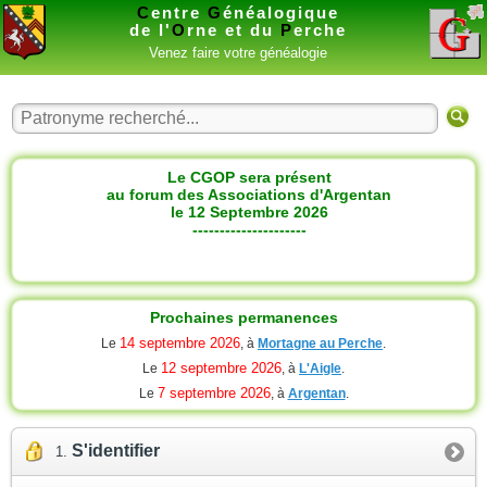
C
entre
G
énéalogique
de l'
O
rne et du
P
erche
Venez faire votre généalogie
Le CGOP sera présent
au forum des Associations d'Argentan
le 12 Septembre 2026
---------------------
Prochaines permanences
14 septembre 2026
Le
, à
Mortagne au Perche
.
12 septembre 2026
Le
, à
L'Aigle
.
7 septembre 2026
Le
, à
Argentan
.
S'identifier