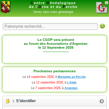
C
entre
G
énéalogique
de l'
O
rne et du
P
erche
Venez faire votre généalogie
Le CGOP sera présent
au forum des Associations d'Argentan
le 12 Septembre 2026
---------------------
Prochaines permanences
14 septembre 2026
Le
, à
Mortagne au Perche
.
12 septembre 2026
Le
, à
L'Aigle
.
7 septembre 2026
Le
, à
Argentan
.
S'identifier