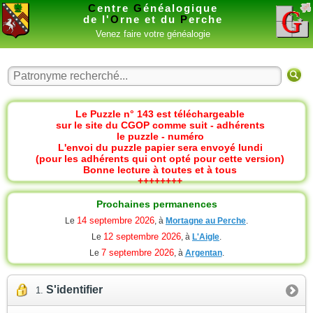
C
entre
G
énéalogique
de l'
O
rne et du
P
erche
Venez faire votre généalogie
Le Puzzle n° 143 est téléchargeable
sur le site du CGOP comme suit - adhérents
le puzzle - numéro
L'envoi du puzzle papier sera envoyé lundi
(pour les adhérents qui ont opté pour cette version)
Bonne lecture à toutes et à tous
++++++++
Prochaines permanences
14 septembre 2026
Le
, à
Mortagne au Perche
.
12 septembre 2026
Le
, à
L'Aigle
.
7 septembre 2026
Le
, à
Argentan
.
S'identifier