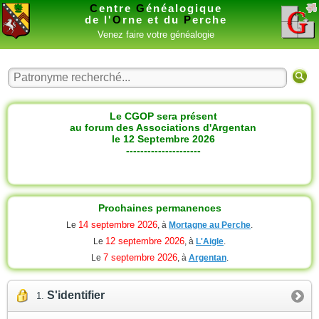
C
entre
G
énéalogique
de l'
O
rne et du
P
erche
Venez faire votre généalogie
Le CGOP sera présent
au forum des Associations d'Argentan
le 12 Septembre 2026
---------------------
Prochaines permanences
14 septembre 2026
Le
, à
Mortagne au Perche
.
12 septembre 2026
Le
, à
L'Aigle
.
7 septembre 2026
Le
, à
Argentan
.
S'identifier