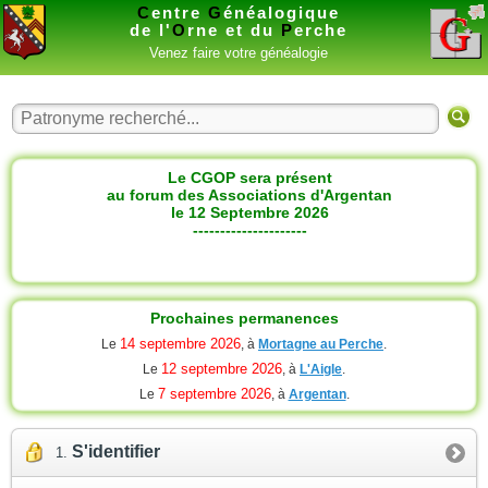
C
entre
G
énéalogique
de l'
O
rne et du
P
erche
Venez faire votre généalogie
Le CGOP sera présent
au forum des Associations d'Argentan
le 12 Septembre 2026
---------------------
Prochaines permanences
14 septembre 2026
Le
, à
Mortagne au Perche
.
12 septembre 2026
Le
, à
L'Aigle
.
7 septembre 2026
Le
, à
Argentan
.
S'identifier