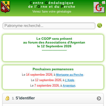
C
entre
G
énéalogique
de l'
O
rne et du
P
erche
Venez faire votre généalogie
Le CGOP sera présent
au forum des Associations d'Argentan
le 12 Septembre 2026
---------------------
Prochaines permanences
14 septembre 2026
Le
, à
Mortagne au Perche
.
12 septembre 2026
Le
, à
L'Aigle
.
7 septembre 2026
Le
, à
Argentan
.
S'identifier