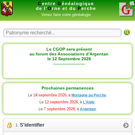
C
entre
G
énéalogique
de l'
O
rne et du
P
erche
Venez faire votre généalogie
Le CGOP sera présent
au forum des Associations d'Argentan
le 12 Septembre 2026
---------------------
Prochaines permanences
14 septembre 2026
Le
, à
Mortagne au Perche
.
12 septembre 2026
Le
, à
L'Aigle
.
7 septembre 2026
Le
, à
Argentan
.
S'identifier