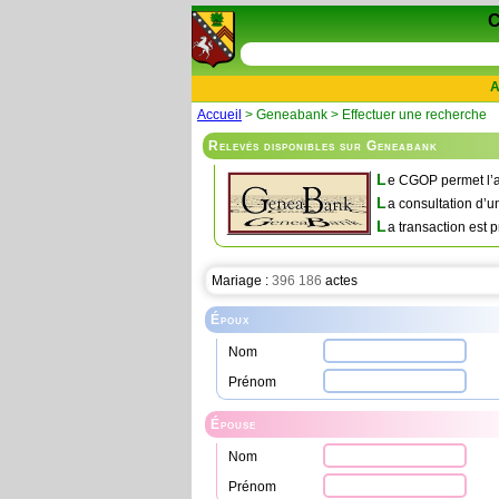
A
Accueil
> Geneabank > Effectuer une recherche
Relevés disponibles sur Geneabank
L
e CGOP permet l’a
L
a consultation d’u
L
a transaction est p
Mariage :
396 186
actes
Époux
Nom
Prénom
Épouse
Nom
Prénom