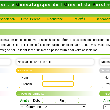
C
entre
G
énéalogique de l'
O
rne et du
P
erch
ssociation
Orne / Perche
Recherche
Relevés
Geneaban
ccès à ses bases de relevés d’actes à tout adhérent des associations participan
n relevé d’actes est soumise à la contribution d’un point par acte que vous validerez
rotégée par un identifiant et un mot de passe fournis par votre association.
Naissance :
648 525
actes
Décès
Naissance
Décès
Nom
No
Prénom
Pré
... plus de critères
... pl
Année
Début
Fin
Ann