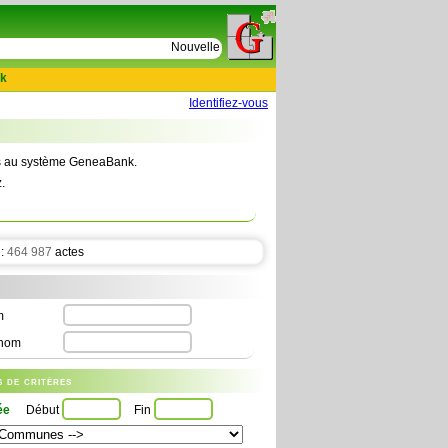
e
Nouvelles tables : 664 actes de D Le Cercueil 159
k
Identifiez-vous
tes au système GeneaBank.
.
 :
464 987
actes
m
nom
us de critères
ée
Début
Fin