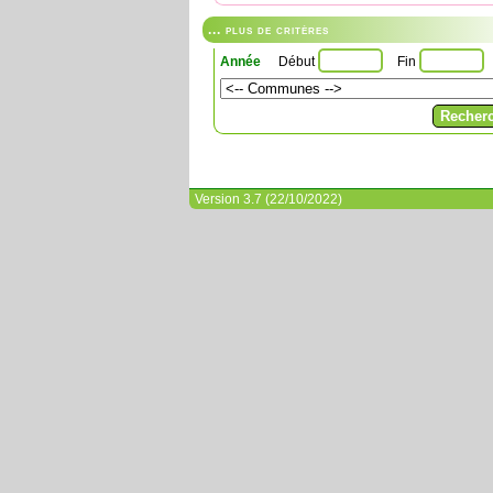
... plus de critères
Année
Début
Fin
Version 3.7 (22/10/2022)