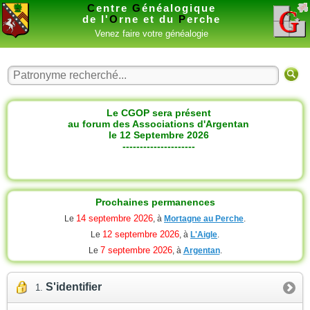
C
entre
G
énéalogique
de l'
O
rne et du
P
erche
Venez faire votre généalogie
Le CGOP sera présent
au forum des Associations d'Argentan
le 12 Septembre 2026
---------------------
Prochaines permanences
14 septembre 2026
Le
, à
Mortagne au Perche
.
12 septembre 2026
Le
, à
L'Aigle
.
7 septembre 2026
Le
, à
Argentan
.
S'identifier