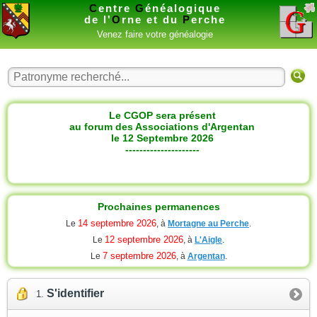
C
entre
G
énéalogique
de l'
O
rne et du
P
erche
Venez faire votre généalogie
Le CGOP sera présent
au forum des Associations d'Argentan
le 12 Septembre 2026
---------------------
Prochaines permanences
14 septembre 2026
Le
, à
Mortagne au Perche
.
12 septembre 2026
Le
, à
L'Aigle
.
7 septembre 2026
Le
, à
Argentan
.
S'identifier