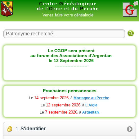
C
entre
G
énéalogique
de l'
O
rne et du
P
erche
Venez faire votre généalogie
Le CGOP sera présent
au forum des Associations d'Argentan
le 12 Septembre 2026
---------------------
Prochaines permanences
14 septembre 2026
Le
, à
Mortagne au Perche
.
12 septembre 2026
Le
, à
L'Aigle
.
7 septembre 2026
Le
, à
Argentan
.
S'identifier