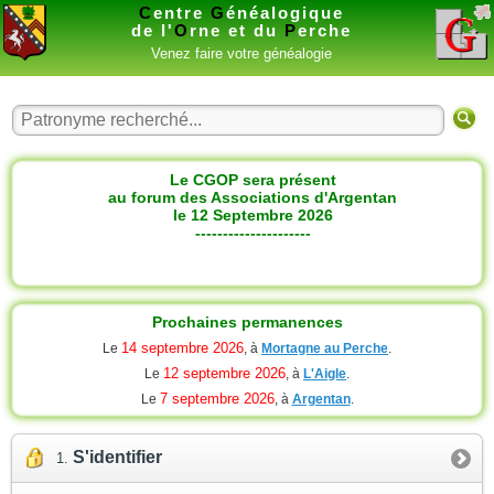
C
entre
G
énéalogique
de l'
O
rne et du
P
erche
Venez faire votre généalogie
Le CGOP sera présent
au forum des Associations d'Argentan
le 12 Septembre 2026
---------------------
Prochaines permanences
14 septembre 2026
Le
, à
Mortagne au Perche
.
12 septembre 2026
Le
, à
L'Aigle
.
7 septembre 2026
Le
, à
Argentan
.
S'identifier