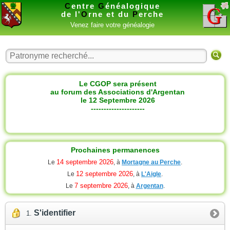
C
entre
G
énéalogique
de l'
O
rne et du
P
erche
Venez faire votre généalogie
Le CGOP sera présent
au forum des Associations d'Argentan
le 12 Septembre 2026
---------------------
Prochaines permanences
14 septembre 2026
Le
, à
Mortagne au Perche
.
12 septembre 2026
Le
, à
L'Aigle
.
7 septembre 2026
Le
, à
Argentan
.
S'identifier