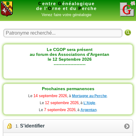
C
entre
G
énéalogique
de l'
O
rne et du
P
erche
Venez faire votre généalogie
Le CGOP sera présent
au forum des Associations d'Argentan
le 12 Septembre 2026
---------------------
Prochaines permanences
14 septembre 2026
Le
, à
Mortagne au Perche
.
12 septembre 2026
Le
, à
L'Aigle
.
7 septembre 2026
Le
, à
Argentan
.
S'identifier