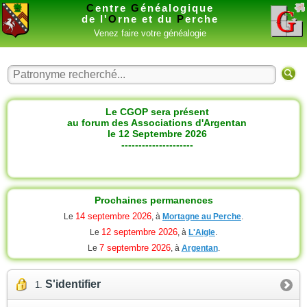
C
entre
G
énéalogique
de l'
O
rne et du
P
erche
Venez faire votre généalogie
Le CGOP sera présent
au forum des Associations d'Argentan
le 12 Septembre 2026
---------------------
Prochaines permanences
14 septembre 2026
Le
, à
Mortagne au Perche
.
12 septembre 2026
Le
, à
L'Aigle
.
7 septembre 2026
Le
, à
Argentan
.
S'identifier