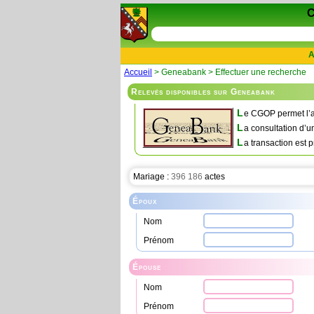
A
Accueil
> Geneabank > Effectuer une recherche
Relevés disponibles sur Geneabank
L
e CGOP permet l’a
L
a consultation d’u
L
a transaction est p
Mariage :
396 186
actes
Époux
Nom
Prénom
Épouse
Nom
Prénom