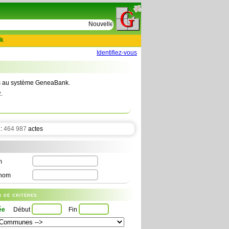
e
Nouvelles tables : 664 actes de D Le Cercueil 15
k
Identifiez-vous
tes au système GeneaBank.
.
 :
464 987
actes
m
nom
us de critères
ée
Début
Fin