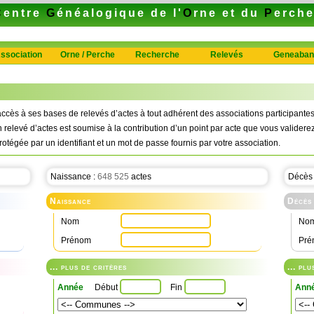
C
entre
G
énéalogique de l'
O
rne et du
P
erch
ssociation
Orne / Perche
Recherche
Relevés
Geneaban
ccès à ses bases de relevés d’actes à tout adhérent des associations participan
n relevé d’actes est soumise à la contribution d’un point par acte que vous validerez
rotégée par un identifiant et un mot de passe fournis par votre association.
Naissance :
648 525
actes
Décès
Naissance
Décès
Nom
No
Prénom
Pré
... plus de critères
... pl
Année
Début
Fin
Ann