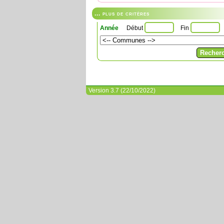
... plus de critères
Année
Début
Fin
Version 3.7 (22/10/2022)