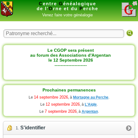
C
entre
G
énéalogique
de l'
O
rne et du
P
erche
Venez faire votre généalogie
Le CGOP sera présent
au forum des Associations d'Argentan
le 12 Septembre 2026
---------------------
Prochaines permanences
14 septembre 2026
Le
, à
Mortagne au Perche
.
12 septembre 2026
Le
, à
L'Aigle
.
7 septembre 2026
Le
, à
Argentan
.
S'identifier