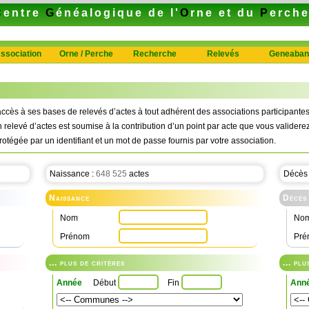
C
entre
G
énéalogique de l'
O
rne et du
P
erch
ssociation
Orne / Perche
Recherche
Relevés
Geneaban
ccès à ses bases de relevés d’actes à tout adhérent des associations participan
n relevé d’actes est soumise à la contribution d’un point par acte que vous validerez
rotégée par un identifiant et un mot de passe fournis par votre association.
Naissance :
648 525
actes
Décès
Naissance
Décès
Nom
No
Prénom
Pré
... plus de critères
... pl
Année
Début
Fin
Ann