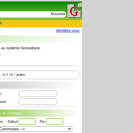
e
Nouvelles tables : 664 actes de D Le Cercueil 15
k
Identifiez-vous
tes au système GeneaBank.
.
 :
464 987
actes
m
nom
us de critères
ée
Début
Fin