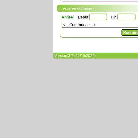
... plus de critères
Année
Début
Fin
Version 3.7 (22/10/2022)