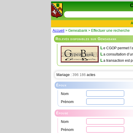
A
Accueil
> Geneabank > Effectuer une recherche
Relevés disponibles sur Geneabank
L
e CGOP permet l’a
L
a consultation d’u
L
a transaction est p
Mariage :
396 186
actes
Époux
Nom
Prénom
Épouse
Nom
Prénom