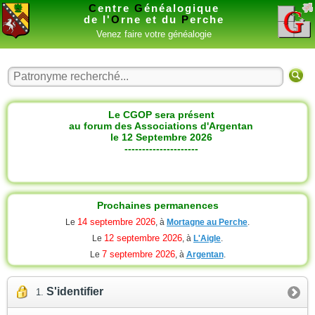
C
entre
G
énéalogique
de l'
O
rne et du
P
erche
Venez faire votre généalogie
Le CGOP sera présent
au forum des Associations d'Argentan
le 12 Septembre 2026
---------------------
Prochaines permanences
14 septembre 2026
Le
, à
Mortagne au Perche
.
12 septembre 2026
Le
, à
L'Aigle
.
7 septembre 2026
Le
, à
Argentan
.
S'identifier