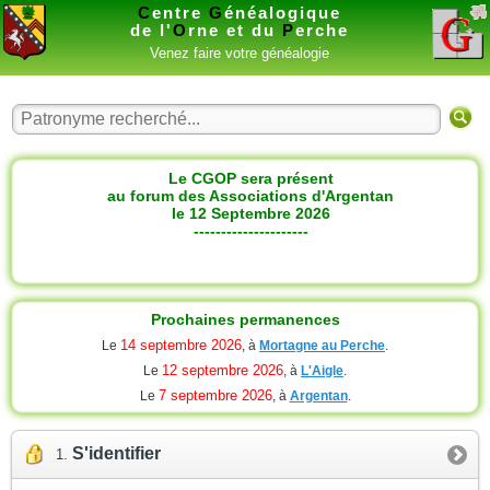
C
entre
G
énéalogique
de l'
O
rne et du
P
erche
Venez faire votre généalogie
Le CGOP sera présent
au forum des Associations d'Argentan
le 12 Septembre 2026
---------------------
Prochaines permanences
14 septembre 2026
Le
, à
Mortagne au Perche
.
12 septembre 2026
Le
, à
L'Aigle
.
7 septembre 2026
Le
, à
Argentan
.
S'identifier