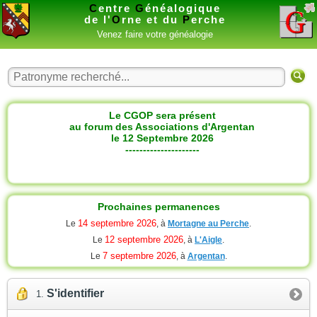
C
entre
G
énéalogique
de l'
O
rne et du
P
erche
Venez faire votre généalogie
Le CGOP sera présent
au forum des Associations d'Argentan
le 12 Septembre 2026
---------------------
Prochaines permanences
14 septembre 2026
Le
, à
Mortagne au Perche
.
12 septembre 2026
Le
, à
L'Aigle
.
7 septembre 2026
Le
, à
Argentan
.
S'identifier