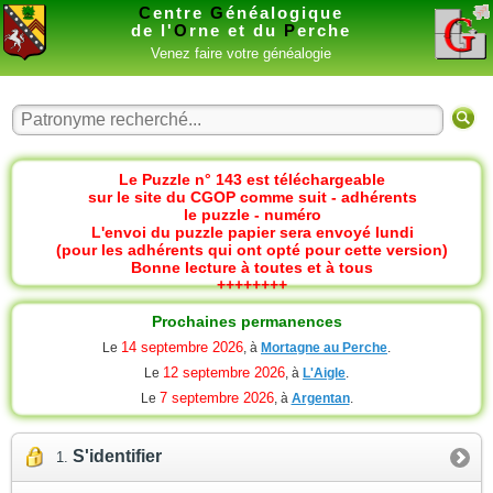
C
entre
G
énéalogique
de l'
O
rne et du
P
erche
Venez faire votre généalogie
Le Puzzle n° 143 est téléchargeable
sur le site du CGOP comme suit - adhérents
le puzzle - numéro
L'envoi du puzzle papier sera envoyé lundi
(pour les adhérents qui ont opté pour cette version)
Bonne lecture à toutes et à tous
++++++++
Prochaines permanences
14 septembre 2026
Le
, à
Mortagne au Perche
.
12 septembre 2026
Le
, à
L'Aigle
.
7 septembre 2026
Le
, à
Argentan
.
S'identifier