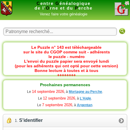
C
entre
G
énéalogique
de l'
O
rne et du
P
erche
Venez faire votre généalogie
Le Puzzle n° 143 est téléchargeable
sur le site du CGOP comme suit - adhérents
le puzzle - numéro
L'envoi du puzzle papier sera envoyé lundi
(pour les adhérents qui ont opté pour cette version)
Bonne lecture à toutes et à tous
++++++++
Prochaines permanences
14 septembre 2026
Le
, à
Mortagne au Perche
.
12 septembre 2026
Le
, à
L'Aigle
.
7 septembre 2026
Le
, à
Argentan
.
S'identifier