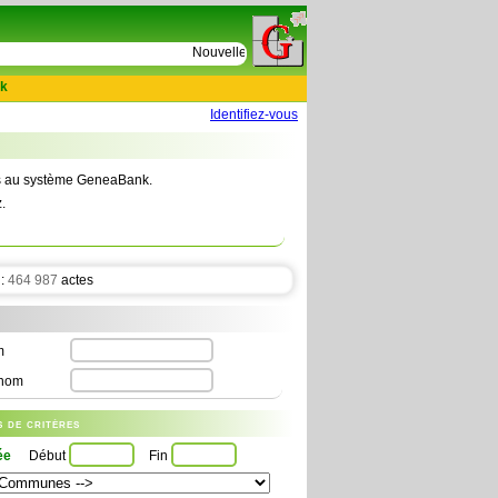
e
Nouvelles tables : 664 actes de D Le Cercueil 15
k
Identifiez-vous
tes au système GeneaBank.
.
 :
464 987
actes
m
nom
us de critères
ée
Début
Fin