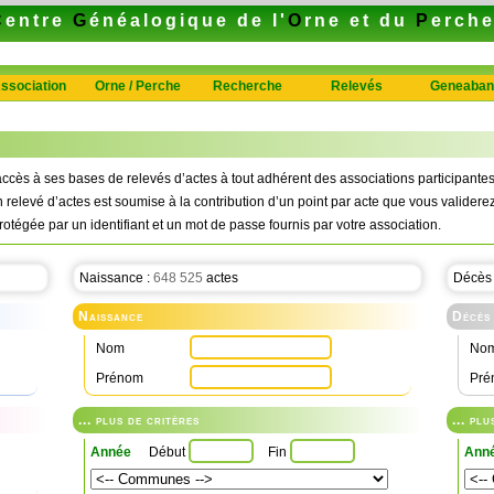
C
entre
G
énéalogique de l'
O
rne et du
P
erch
ssociation
Orne / Perche
Recherche
Relevés
Geneaban
ccès à ses bases de relevés d’actes à tout adhérent des associations participan
n relevé d’actes est soumise à la contribution d’un point par acte que vous validerez
rotégée par un identifiant et un mot de passe fournis par votre association.
Naissance :
648 525
actes
Décès
Naissance
Décès
Nom
No
Prénom
Pré
... plus de critères
... pl
Année
Début
Fin
Ann