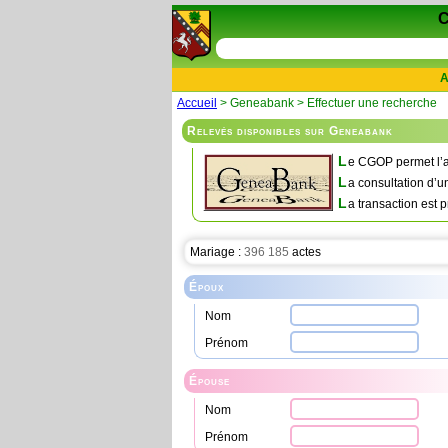
A
Accueil
> Geneabank > Effectuer une recherche
Relevés disponibles sur Geneabank
L
e CGOP permet l’a
L
a consultation d’u
L
a transaction est p
Mariage :
396 185
actes
Époux
Nom
Prénom
Épouse
Nom
Prénom