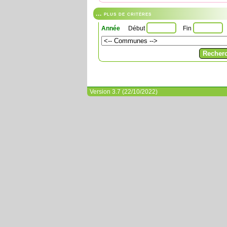
... plus de critères
Année
Début
Fin
Version 3.7 (22/10/2022)