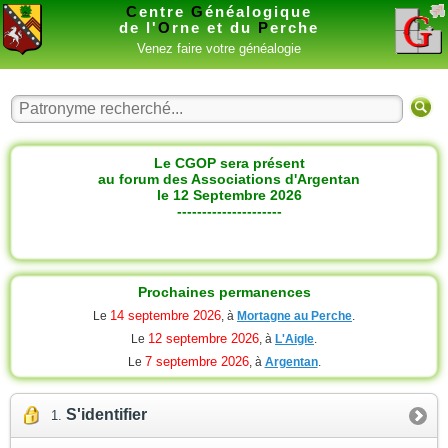
C
entre
G
énéalogique
de l'
O
rne et du
P
erche
Venez faire votre généalogie
Le CGOP sera présent
au forum des Associations d'Argentan
le 12 Septembre 2026
---------------------
Prochaines permanences
14 septembre 2026
Le
, à
Mortagne au Perche
.
12 septembre 2026
Le
, à
L'Aigle
.
7 septembre 2026
Le
, à
Argentan
.
S'identifier