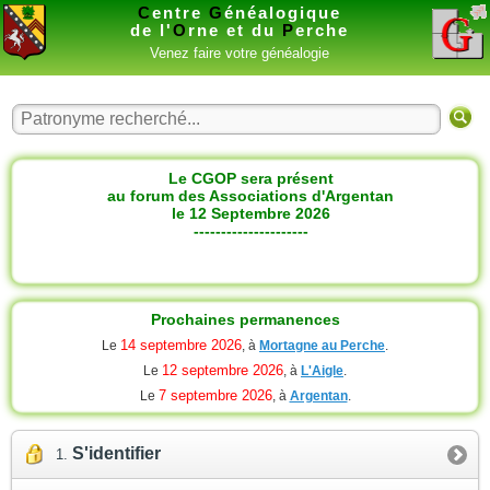
C
entre
G
énéalogique
de l'
O
rne et du
P
erche
Venez faire votre généalogie
Le CGOP sera présent
au forum des Associations d'Argentan
le 12 Septembre 2026
---------------------
Prochaines permanences
14 septembre 2026
Le
, à
Mortagne au Perche
.
12 septembre 2026
Le
, à
L'Aigle
.
7 septembre 2026
Le
, à
Argentan
.
S'identifier