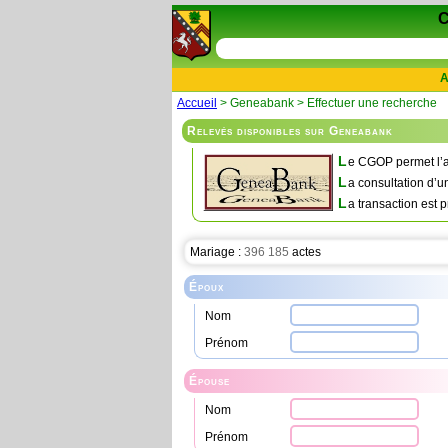
A
Accueil
> Geneabank > Effectuer une recherche
Relevés disponibles sur Geneabank
L
e CGOP permet l’a
L
a consultation d’u
L
a transaction est p
Mariage :
396 185
actes
Époux
Nom
Prénom
Épouse
Nom
Prénom