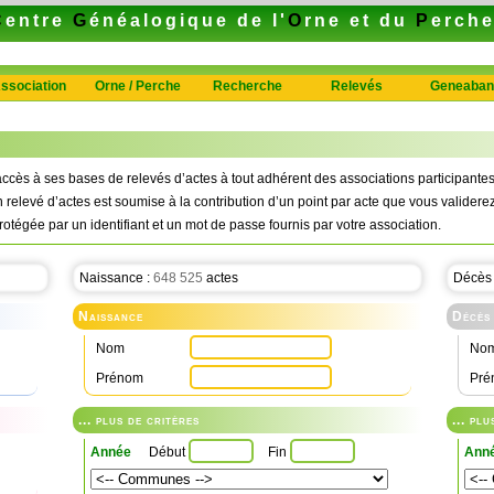
C
entre
G
énéalogique de l'
O
rne et du
P
erch
ssociation
Orne / Perche
Recherche
Relevés
Geneaban
ccès à ses bases de relevés d’actes à tout adhérent des associations participan
n relevé d’actes est soumise à la contribution d’un point par acte que vous validerez
rotégée par un identifiant et un mot de passe fournis par votre association.
Naissance :
648 525
actes
Décès
Naissance
Décès
Nom
No
Prénom
Pré
... plus de critères
... pl
Année
Début
Fin
Ann