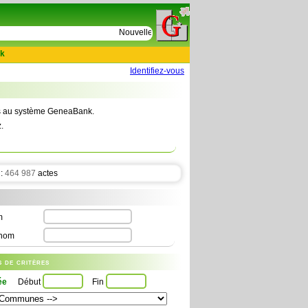
e
Nouvelles tables : 664 actes de D Le Cercueil 15
k
Identifiez-vous
tes au système GeneaBank.
.
 :
464 987
actes
m
nom
us de critères
ée
Début
Fin