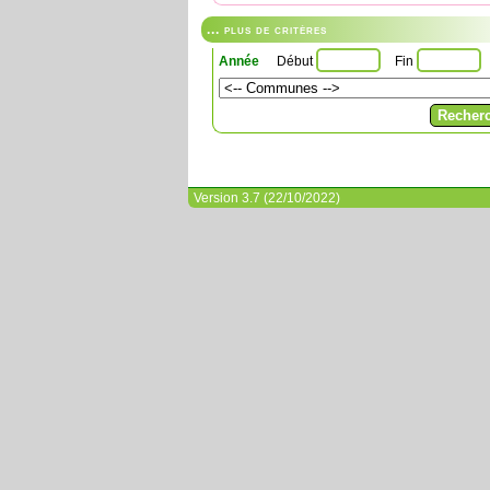
... plus de critères
Année
Début
Fin
Version 3.7 (22/10/2022)